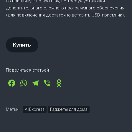
по принципу Plug and Play, не требуя установки
дополнительного сложного программного обеспечения
(для подключения достаточно вставить USB-приемник).
Купить
Поделиться статьей
Facebook
WhatsApp
Telegram
Viber
Odnoklassniki
Метки:
AliExpress
Гаджеты для дома