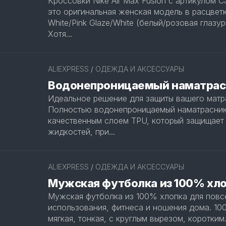
Кроссовки Nike Air Max Fusion с артикулом C
это оригинальная женская модель в расцвет
White/Pink Glaze/White (белый/розовая глазур
Хотя...
ALIEXPRESS
/
ОДЕЖДА И АКСЕССУАРЫ
Водонепроницаемый наматрас
Идеальное решение для защиты вашего матр
Полностью водонепроницаемый наматрасник
качественным слоем TPU, который защищает 
жидкостей, при...
ALIEXPRESS
/
ОДЕЖДА И АКСЕССУАРЫ
Мужская футболка из 100% хл
Мужская футболка из 100% хлопка для повс
использования, фитнеса и ношения дома. 10
мягкая, тонкая, с круглым вырезом, коротким.