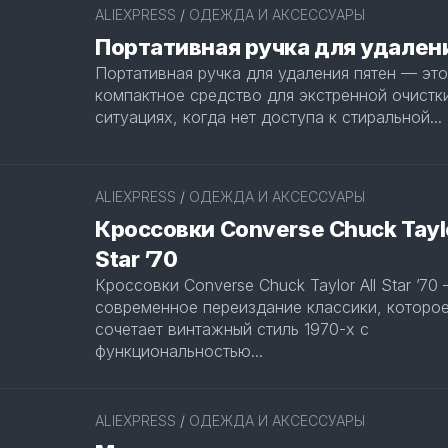
ALIEXPRESS
/
ОДЕЖДА И АКСЕССУАРЫ
ОТДЫХ
Портативная ручка для удален
И
СПОРТ
Портативная ручка для удаления пятен — это
компактное средство для экстренной очистк
ТОВАРЫ
ситуациях, когда нет доступа к стиральной...
ДЛЯ
АВТОМОБИЛЯ
ТОВАРЫ
ALIEXPRESS
/
ОДЕЖДА И АКСЕССУАРЫ
ДЛЯ
Кроссовки Converse Chuck Taylo
ЖИВОТНЫХ
Star ’70
Кроссовки Converse Chuck Taylor All Star ’70
современное переиздание классики, которо
сочетает винтажный стиль 1970-х с
функциональностью...
ALIEXPRESS
/
ОДЕЖДА И АКСЕССУАРЫ