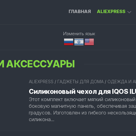
ГЛАВНАЯ
ALIEXPRESS
ГАДЖЕТЫ
Изменить язык
ДЛЯ
ДОМА
ИНСТРУМЕН
И АКСЕССУАРЫ
ДЛЯ
РАБОТЫ
ПРИСТАВКА
ALIEXPRESS
/
ГАДЖЕТЫ ДЛЯ ДОМА
/
ОДЕЖДА И А
ДЛЯ
Силиконовый чехол для IQOS I
ТЕЛЕВИЗОРА
Этот комплект включает мягкий силиконовый
УМНЫЙ
боковую магнитную панель, обеспечивая за
ДОМ
градусов. Изготовлен из гибкого нескользящ
силикона...
ОДЕЖДА
И
АКСЕССУАРЫ