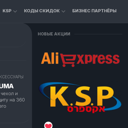
KSP
КОДЫ СКИДОК
БИЗНЕС ПАРТНЁРЫ
ТОВАРЫ
ЭКСКЛЮЗИВНЫЕ
НОВЫЕ АКЦИИ
ДЛЯ
КОДЫ
ДОМА
ДЛЯ
ALIEXPRESS
ТЫ
ТОВАРЫ
ДЛЯ
СКИДКИ
ЖИВОТНЫХ
ОТ
MASTERCARD
КСЕССУАРЫ
LUMA
 чехол и
щиту на 360
его