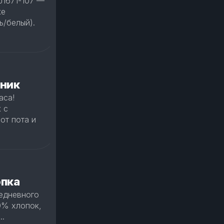
J1671-107 —
ке
ь/белый).
ник
аса!
 с
от пота и
опка
едневного
0% хлопок,
..