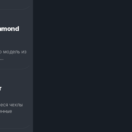
iamond
ю модель из
..
т
еся чехлы
ченные