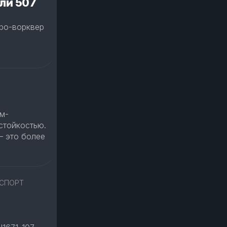
ли 507
тро-ворквер
м-
стойкостью.
— это более
 СПОРТ