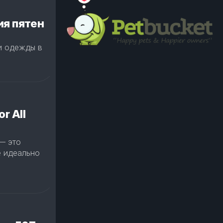
ия пятен
и одежды в
r All
 — это
е идеально