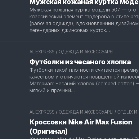
Мужская кожаная куртка моде
Мужская кожаная куртка модели 507 — это
классический элемент гардероба в стиле ре
(рабочая одежда), вдохновленный дизайном
легендарных джинсовых курток...
ALIEXPRESS
/
ОДЕЖДА И АКСЕССУАРЫ
Футболки из чесаного хлопка
Футболки такой плотности считаются премиу
качеством и отличаются повышенной износо
Материал: Чесаный хлопок (combed cotton) 
мягкий и прочный...
ALIEXPRESS
/
ОДЕЖДА И АКСЕССУАРЫ
/
ОТДЫХ И
Кроссовки Nike Air Max Fusion
(Оригинал)