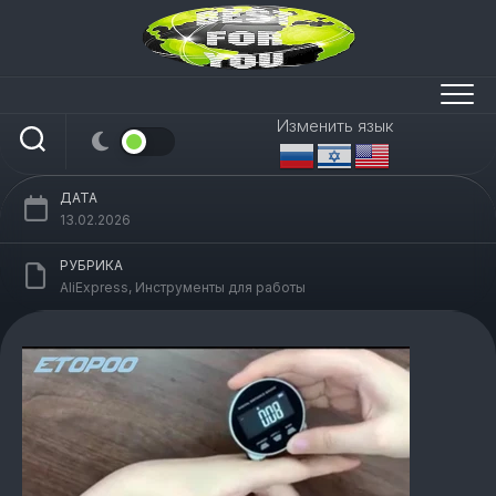
Перейти
к
содержанию
Цифровая линейка-колесо
Изменить язык
ДАТА
13.02.2026
РУБРИКА
AliExpress
,
Инструменты для работы