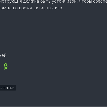
онструкция должна быть устойчивой, чтобы обесп
томца во время активных игр.
ьей
ok
sApp
legram
Viber
Odnoklassniki
животных