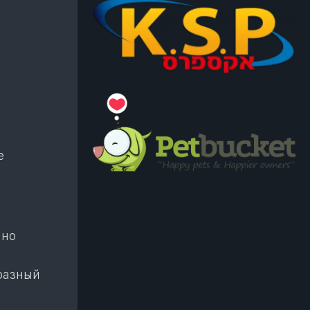
е
чно
разный