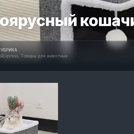
ОТДЫХ
оярусный кошач
И
СПОРТ
ТОВАРЫ
ДЛЯ
АВТОМОБИЛЯ
РУБРИКА
liExpress
,
Товары для животных
ТОВАРЫ
ДЛЯ
ЖИВОТНЫХ