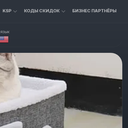
KSP
КОДЫ СКИДОК
БИЗНЕС ПАРТНЁРЫ
ТОВАРЫ
ЭКСКЛЮЗИВНЫЕ
 язык
ДЛЯ
КОДЫ
ДОМА
ДЛЯ
ALIEXPRESS
ТЫ
ТОВАРЫ
ДЛЯ
СКИДКИ
ЖИВОТНЫХ
ОТ
MASTERCARD