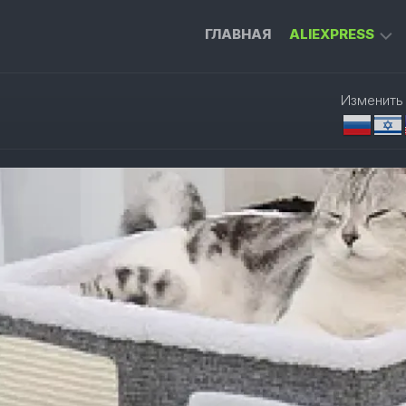
ГЛАВНАЯ
ALIEXPRESS
ГАДЖЕТЫ
Изменить
ДЛЯ
ДОМА
ИНСТРУМЕН
ДЛЯ
РАБОТЫ
ПРИСТАВКА
ДЛЯ
ТЕЛЕВИЗОРА
УМНЫЙ
ДОМ
ОДЕЖДА
И
АКСЕССУАРЫ