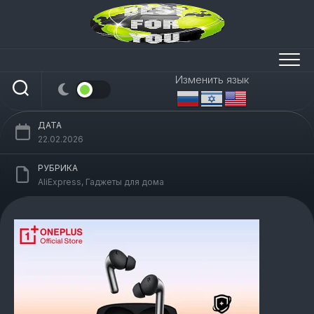
Перейти
к
содержанию
Наушники OnePlus Buds Pro 3 TWS
(Оригинал)
Изменить язык
ДАТА
22.02.2026
РУБРИКА
AliExpress
,
Гаджеты для дома