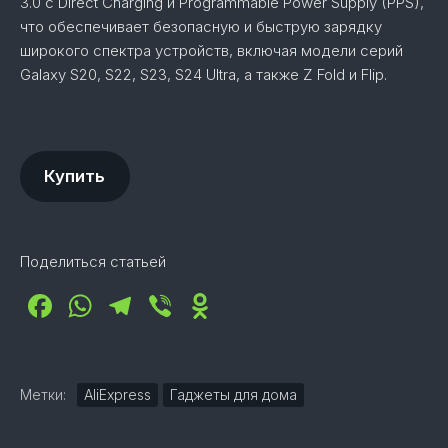
3.0 с Direct Charging и Programmable Power Supply (PPS),
что обеспечивает безопасную и быструю зарядку
широкого спектра устройств, включая модели серий
Galaxy S20, S22, S23, S24 Ultra, а также Z Fold и Flip.
Купить
Поделиться статьей
Facebook
WhatsApp
Telegram
Viber
Odnoklassniki
Метки:
AliExpress
Гаджеты для дома