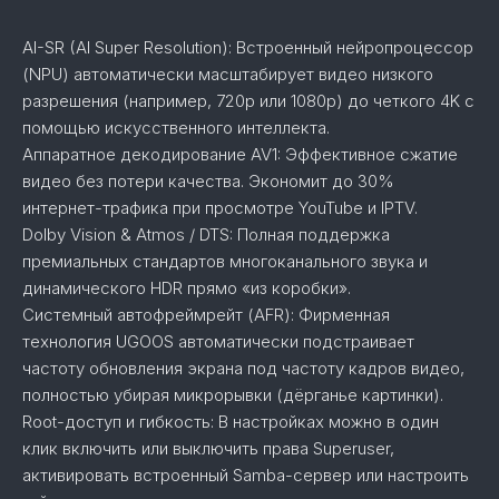
AI-SR (AI Super Resolution): Встроенный нейропроцессор
(NPU) автоматически масштабирует видео низкого
разрешения (например, 720p или 1080p) до четкого 4K с
помощью искусственного интеллекта.
Аппаратное декодирование AV1: Эффективное сжатие
видео без потери качества. Экономит до 30%
интернет-трафика при просмотре YouTube и IPTV.
Dolby Vision & Atmos / DTS: Полная поддержка
премиальных стандартов многоканального звука и
динамического HDR прямо «из коробки».
Системный автофреймрейт (AFR): Фирменная
технология UGOOS автоматически подстраивает
частоту обновления экрана под частоту кадров видео,
полностью убирая микрорывки (дёрганье картинки).
Root-доступ и гибкость: В настройках можно в один
клик включить или выключить права Superuser,
активировать встроенный Samba-сервер или настроить