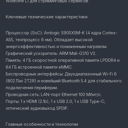
Widevine L1 для стриминговых сервисов.
Ключевые технические характеристики
Процессор (SoC): Amlogic S905X5M-K (4 ядра Cortex-
A55, техпроцесс 6 нм). Обладает высокой
энергоэффективностью и пониженным нагревом.
Графический ускоритель: ARM Mali-G310 V2.
Память: 4 ГБ скоростной оперативной памяти LPDDR4 и
64 ГБ встроенной памяти eMMC.
Беспроводные интерфейсы: Двухдиапазонный Wi-Fi 6
(802.11ax 2T2R) и новейший Bluetooth 5.4 для стабильного
подключения периферии.
Проводная сеть: LAN-порт Ethernet 100 Мбит/с.
Порты: 1 x HDMI (2.1b), 1 x USB 2.0, 1 x USB Type-C,
оптический аудиовыход SPDIF.
Главные особенности и технологии