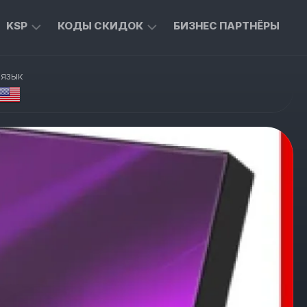
KSP
КОДЫ СКИДОК
БИЗНЕС ПАРТНЁРЫ
ТОВАРЫ
ЭКСКЛЮЗИВНЫЕ
 язык
ДЛЯ
КОДЫ
ДОМА
ДЛЯ
ALIEXPRESS
ТЫ
ТОВАРЫ
ДЛЯ
СКИДКИ
ЖИВОТНЫХ
ОТ
MASTERCARD