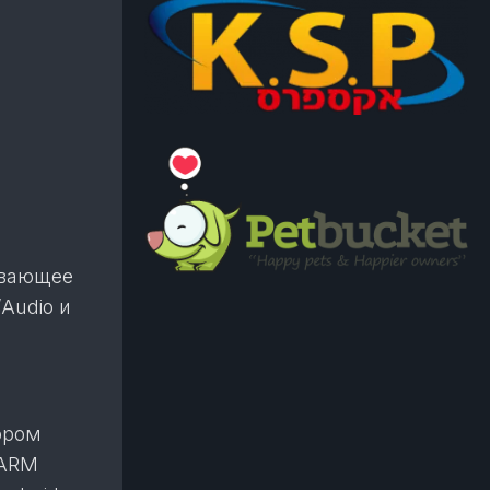
ивающее
Audio и
ором
 ARM