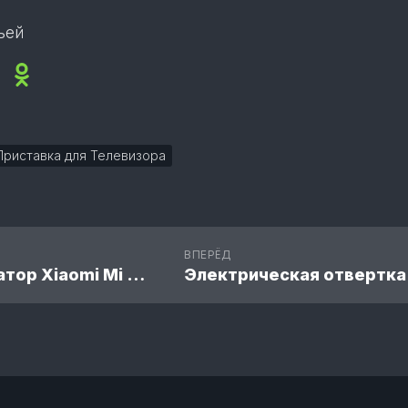
ьей
ok
sApp
legram
Viber
Odnoklassniki
Приставка для Телевизора
ВПЕРЁД
Маршрутизатор Xiaomi Mi Router BE7000