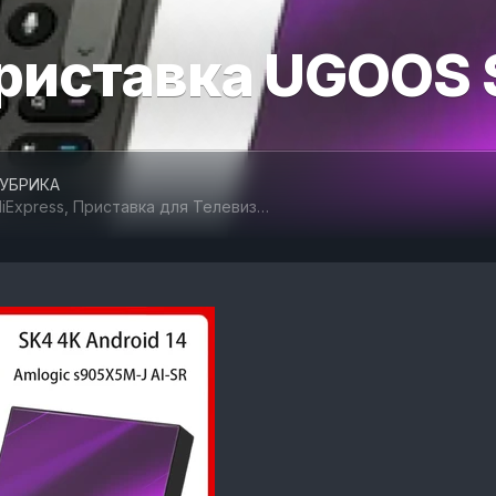
ОТДЫХ
риставка UGOOS
И
СПОРТ
ТОВАРЫ
ДЛЯ
АВТОМОБИЛЯ
УБРИКА
liExpress
,
Приставка для Телевизора
ТОВАРЫ
ДЛЯ
ЖИВОТНЫХ