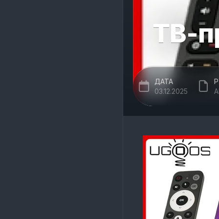
ТВ-п
ДАТА
Р
03.12.2025
A