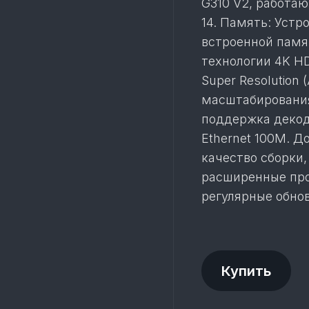
G310 V2, работа
14. Память: Устр
встроенной памя
технологии 4K HDR
Super Resolution
масштабирования
поддержка декодир
Ethernet 100M. 
качество сборки,
расширенные про
регулярные обно
Купить