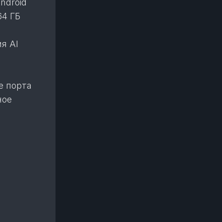
ndroid
64 ГБ
ия AI
е порта
ное