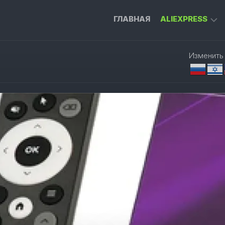
ГЛАВНАЯ
ALIEXPRESS
ГАДЖЕТЫ
Изменить
ДЛЯ
ДОМА
ИНСТРУМЕН
ДЛЯ
РАБОТЫ
ПРИСТАВКА
ДЛЯ
ТЕЛЕВИЗОРА
УМНЫЙ
ДОМ
ОДЕЖДА
И
АКСЕССУАРЫ