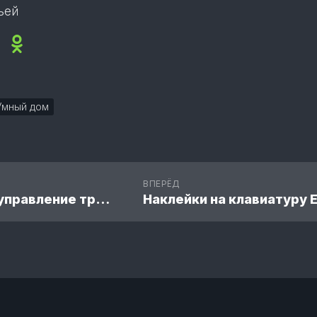
ьей
ok
sApp
legram
Viber
Odnoklassniki
Умный дом
ВПЕРЁД
Удаленное управление трисой