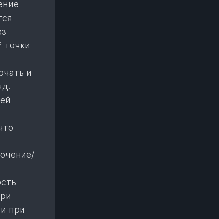
ение
тся
ез
й точки
ючать и
нд.
ией
что
ючение/
ость
при
ли при