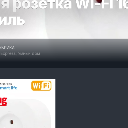
 розетка Wi-Fi 1
ОТДЫХ
иль
И
СПОРТ
ТОВАРЫ
ДЛЯ
АВТОМОБИЛЯ
УБРИКА
liExpress
,
Умный дом
ТОВАРЫ
ДЛЯ
ЖИВОТНЫХ