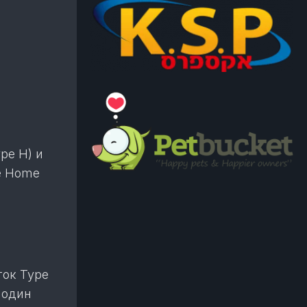
pe H) и
e Home
ток Type
 один