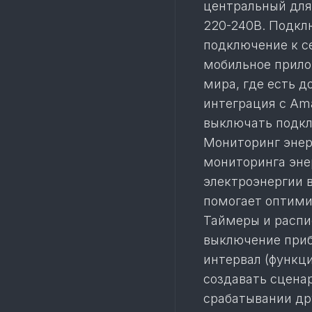
центральный для 
220-240В. Подкл
подключение к се
мобильное прилож
мира, где есть д
интеграция с Ama
выключать подкл
Мониторинг энер
мониторинга эне
электроэнергии 
помогает оптими
Таймеры и распи
выключение приб
интервал (функц
создавать сцена
срабатывании дру