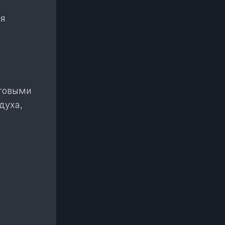
ля
ытовыми
духа,