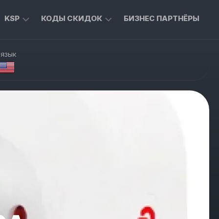
KSP
КОДЫ СКИДОК
БИЗНЕС ПАРТНЁРЫ
ТОВАРЫ
ЭКСКЛЮЗИВНЫЕ
 язык
ДЛЯ
КОДЫ
ДОМА
ДЛЯ
ALIEXPRESS
ТЫ
ТОВАРЫ
ДЛЯ
СКИДКИ
ЖИВОТНЫХ
ОТ
MASTERCARD