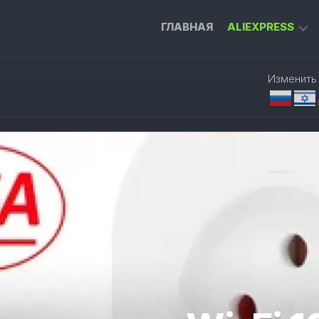
ГЛАВНАЯ
ALIEXPRESS
ГАДЖЕТЫ
Изменить
ДЛЯ
ДОМА
ИНСТРУМЕН
ДЛЯ
РАБОТЫ
ПРИСТАВКА
ДЛЯ
ТЕЛЕВИЗОРА
УМНЫЙ
ДОМ
ОДЕЖДА
И
АКСЕССУАРЫ