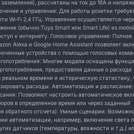
заземления), рассчитаны на ток до 16А и напряж
ючение и управление: Для работы розетки требуе
ти Wi-Fi 2,4 ГГц. Управление осуществляется чер
ение (обычно Tuya Smart или Smart Life) из любо
оступ к интернету. Голосовое управление: Полная
zon Alexa и Google Home Assistant позволяет вкл
юченные устройства с помощью голосовых кома
гопотребления: Многие модели оснащены функц
ргопотребления, предоставляя данные о расходе
в реальном времени и историческую статистику, 
зировать расходы. Автоматизация и расписание:
сания: Позволяют настроить автоматическое вкл
оров в определенное время или через заданный
ия обратного отсчета). Умные сценарии: Возможн
рии автоматизации, например, включение света 
гих датчиков (температуры, влажности и т.д.) и