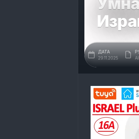
Умная
Изра
ДАТА
Р
29.11.2025
A