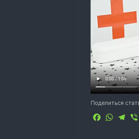
Поделиться стат
Facebo
What
Te