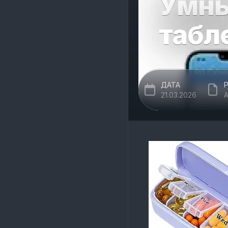
Умны
табле
ДАТА
21.03.2026
A