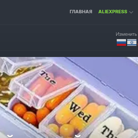
ГЛАВНАЯ
ALIEXPRESS
ГАДЖЕТЫ
Изменить
ДЛЯ
ДОМА
ИНСТРУМЕН
ДЛЯ
РАБОТЫ
ПРИСТАВКА
ДЛЯ
ТЕЛЕВИЗОРА
УМНЫЙ
ДОМ
ОДЕЖДА
И
АКСЕССУАРЫ