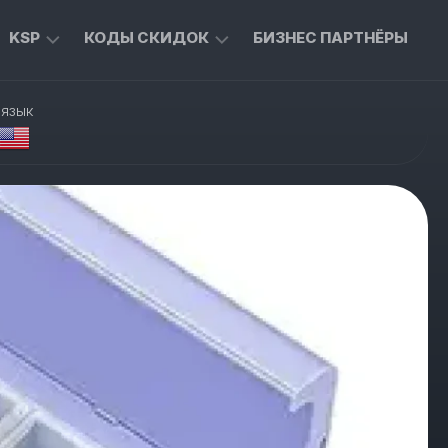
KSP
КОДЫ СКИДОК
БИЗНЕС ПАРТНЁРЫ
ТОВАРЫ
ЭКСКЛЮЗИВНЫЕ
 язык
ДЛЯ
КОДЫ
ДОМА
ДЛЯ
ALIEXPRESS
ТЫ
ТОВАРЫ
ДЛЯ
СКИДКИ
ЖИВОТНЫХ
ОТ
MASTERCARD