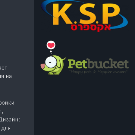
яет
ия на
ройки
л,
Дизайн:
 для