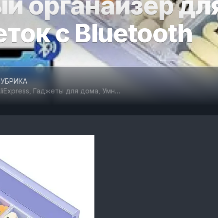
й органайзер дл
ОТДЫХ
ток с Bluetooth
И
СПОРТ
ТОВАРЫ
ДЛЯ
АВТОМОБИЛЯ
РУБРИКА
liExpress
,
Гаджеты для дома
,
Умный дом
ТОВАРЫ
ДЛЯ
ЖИВОТНЫХ