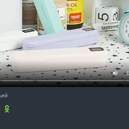
ьей
ok
sApp
legram
Viber
Odnoklassniki