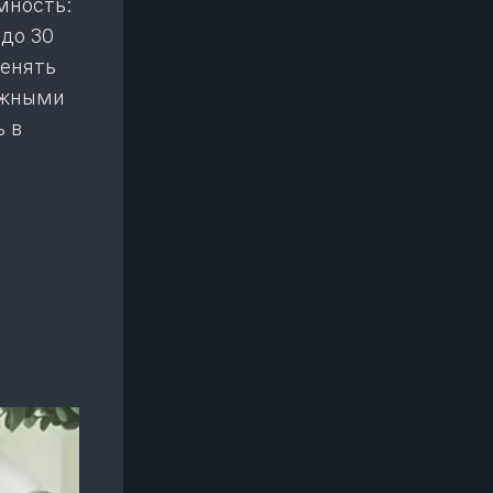
мность:
до 30
менять
ежными
ь в