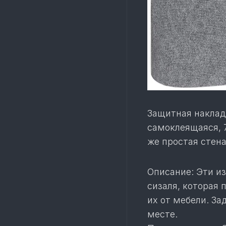
Защитная накладк
самоклеящаяся, 7
же простая стена
Описание: Эти и
сизаля, которая 
их от мебели. За
месте.