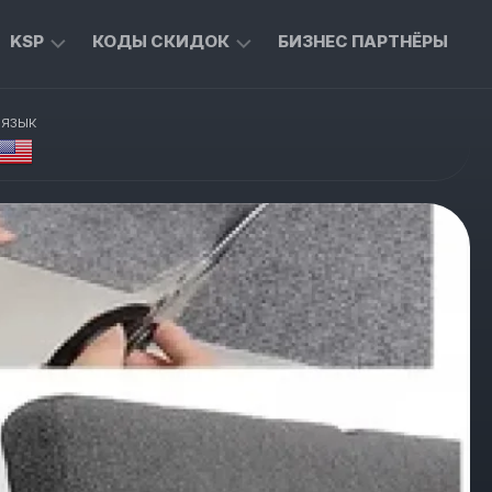
KSP
КОДЫ СКИДОК
БИЗНЕС ПАРТНЁРЫ
ТОВАРЫ
ЭКСКЛЮЗИВНЫЕ
 язык
ДЛЯ
КОДЫ
ДОМА
ДЛЯ
ALIEXPRESS
ТЫ
ТОВАРЫ
ДЛЯ
СКИДКИ
ЖИВОТНЫХ
ОТ
MASTERCARD