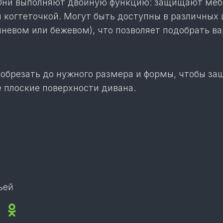
Они выполняют двойную функцию: защищают меб
 когтеточкой. Могут быть доступны в различных 
чневом или бежевом), что позволяет подобрать в
 обрезать до нужного размера и формы, чтобы за
 плоские поверхности дивана.
ьей
ok
sApp
legram
Viber
Odnoklassniki