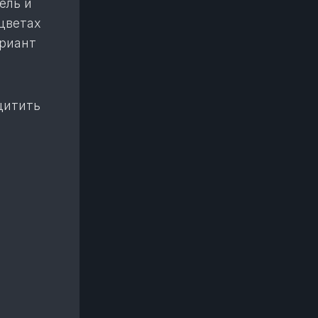
ель и
цветах
ариант
щитить