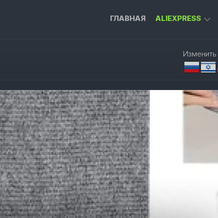
ГЛАВНАЯ
ALIEXPRESS
ГАДЖЕТЫ
Изменить
ДЛЯ
ДОМА
ИНСТРУМЕН
ДЛЯ
РАБОТЫ
ПРИСТАВКА
ДЛЯ
ТЕЛЕВИЗОРА
УМНЫЙ
ДОМ
ОДЕЖДА
И
АКСЕССУАРЫ