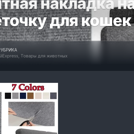
тная накладка н
ОТДЫХ
еточку для кошек
И
СПОРТ
ТОВАРЫ
ДЛЯ
АВТОМОБИЛЯ
РУБРИКА
liExpress
,
Товары для животных
ТОВАРЫ
ДЛЯ
ЖИВОТНЫХ