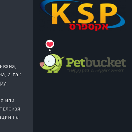
ивана,
а, а так
ру.
я или
отвлекая
ации на