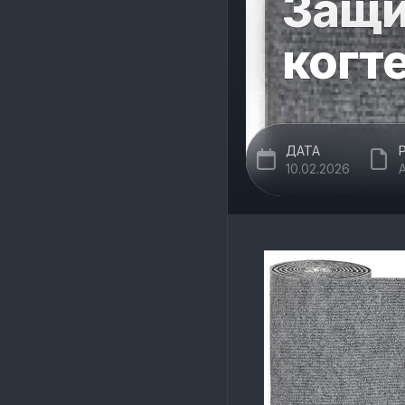
Защи
когт
ДАТА
10.02.2026
A